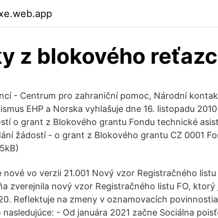
txe.web.app
y z blokového reťaz
ancí - Centrum pro zahraniční pomoc, Národní kontak
smus EHP a Norska vyhlašuje dne 16. listopadu 2010
stí o grant z Blokového grantu Fondu technické asist
ání žádostí - o grant z Blokového grantu CZ 0001 F
55kB)
e nové vo verzii 21.001 Nový vzor Registračného listu
a zverejnila nový vzor Registračného listu FO, ktorý 
20. Reflektuje na zmeny v oznamovacích povinnosti
o nasledujúce: - Od januára 2021 začne Sociálna pois