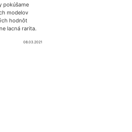
ždy pokúšame
nych modelov
ných hodnôt
e lacná rarita.
08.03.2021