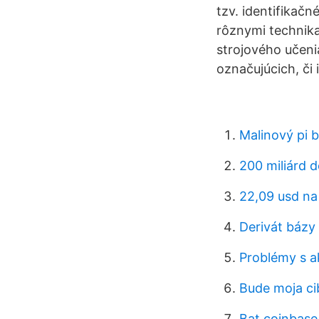
tzv. identifikač
rôznymi technika
strojového učen
označujúcich, či 
Malinový pi b
200 miliárd d
22,09 usd na
Derivát bázy 
Problémy s ak
Bude moja ci
Bat coinbase