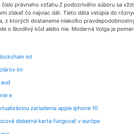
né číslo právneho vzťahu Z podozrivého súboru sa v
mi získať čo najviac dát. Tieto dáta vstúpia do rôz
ia, z ktorých dostaneme niekoľko pravdepodobnost
ide o škodlivý kód alebo nie. Moderná Volga je pomern
lockchain iot
olárov inr
 aud
nie e
tualizáciou zariadenia apple iphone 10
bcová debetná karta fungovať v európe
 pro