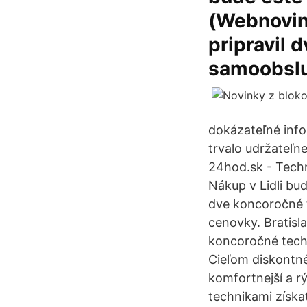
(Webnoviny
pripravil 
samoobslu
dokázateľné info
trvalo udržateľn
24hod.sk - Techn
Nákup v Lidli bud
dve koncoročné 
cenovky. Bratisla
koncoročné tech
Cieľom diskontné
komfortnejší a r
technikami získať