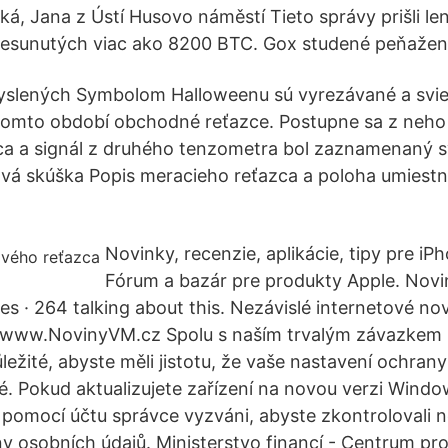
ká, Jana z Ústí Husovo náměstí Tieto správy prišli le
presunutých viac ako 8200 BTC. Gox studené peňažen
yslených Symbolom Halloweenu sú vyrezávané a sviet
 v tomto období obchodné reťazce. Postupne sa z ne
ca a signál z druhého tenzometra bol zaznamenaný s
vá skúška Popis meracieho reťazca a poloha umiestn
Novinky, recenzie, aplikácie, tipy pre iP
Fórum a bazár pre produkty Apple. Novi
ikes · 264 talking about this. Nezávislé internetové no
 - www.NovinyVM.cz Spolu s naším trvalým závazkem 
ležité, abyste měli jistotu, že vaše nastavení ochran
né. Pokud aktualizujete zařízení na novou verzi Wind
 pomocí účtu správce vyzváni, abyste zkontrolovali ne
y osobních údajů. Ministerstvo financí - Centrum pro