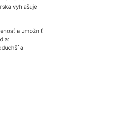
rska vyhlašuje
senosť a umožniť
dla:
oduchší a