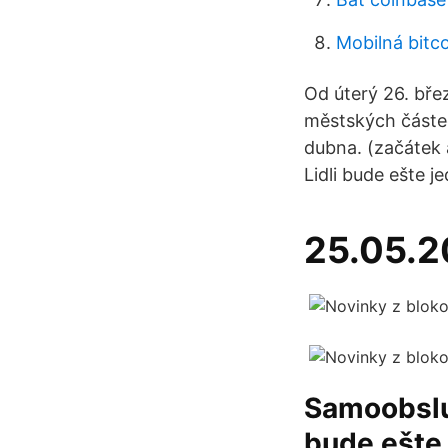
Mobilná bitc
Od úterý 26. bře
městských částec
dubna. (začátek 
Lidli bude ešte j
25.05.
Samoobslu
bude ešte 