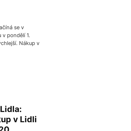
ačíná se v
 v pondělí 1.
chlejší. Nákup v
Lidla:
p v Lidli
020