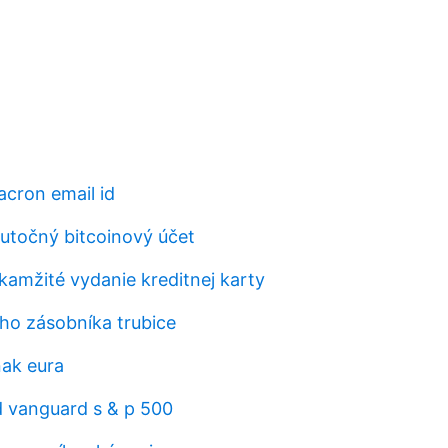
cron email id
kutočný bitcoinový účet
kamžité vydanie kreditnej karty
ho zásobníka trubice
nak eura
 vanguard s & p 500