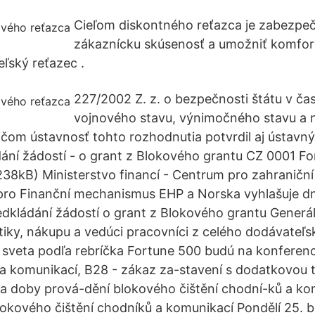
Cieľom diskontného reťazca je zabezpeči
zákaznícku skúsenosť a umožniť komfortn
eľský reťazec .
227/2002 Z. z. o bezpečnosti štátu v čas
vojnového stavu, výnimočného stavu a 
ičom ústavnosť tohto rozhodnutia potvrdil aj ústavný
ání žádostí - o grant z Blokového grantu CZ 0001 F
38kB) Ministerstvo financí - Centrum pro zahraničn
pro Finanční mechanismus EHP a Norska vyhlašuje dn
dkládání žádostí o grant z Blokového grantu Generálni
matiky, nákupu a vedúci pracovníci z celého dodávateľ
m sveta podľa rebríčka Fortune 500 budú na konferenc
 a komunikací, B28 - zákaz za-stavení s dodatkovou 
 doby prová-dění blokového čištění chodní-ků a ko
kového čištění chodníků a komunikací Pondělí 25. 