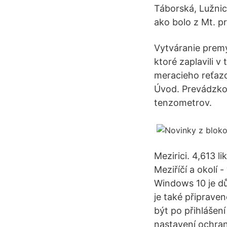
Táborská, Lužnic
ako bolo z Mt. 
Vytváranie prem
ktoré zaplavili
meracieho reťaz
Úvod. Prevádzko
tenzometrov.
Mezirici. 4,613 l
Meziříčí a okolí
Windows 10 je dů
je také připrave
být po přihlášení
nastavení ochran