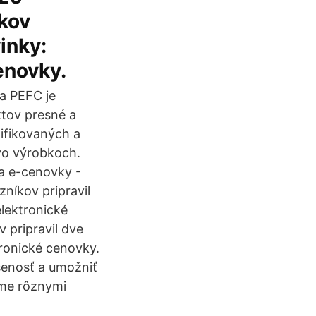
íkov
inky:
enovky.
a PEFC je
tov presné a
ifikovaných a
vo výrobkoch.
a e-cenovky -
zníkov pripravil
lektronické
v pripravil dve
ronické cenovky.
senosť a umožniť
ame rôznymi