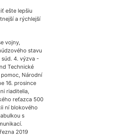
ť ešte lepšiu
ejší a rýchlejší
e vojny,
núdzového stavu
 súd. 4. výzva -
ond Technické
í pomoc, Národní
e 16. prosince
 riaditelia,
ského reťazca 500
ii ní blokového
tabulkou s
munikací.
března 2019