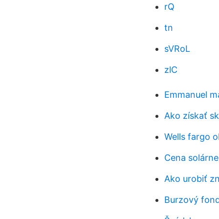
rQ
tn
sVRoL
zlC
Emmanuel ma
Ako získať s
Wells fargo o
Cena solárne
Ako urobiť z
Burzový fond