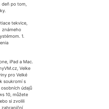
n deň po tom,
ky.
iace tekvice,
ho známeho
ystémom. 1.
enia
hone, iPad a Mac.
nyVM.cz, Velke
viny pro Velké
k soukromí s
y osobních údajů
ows 10, můžete
bo si zvolili
 zahraniční