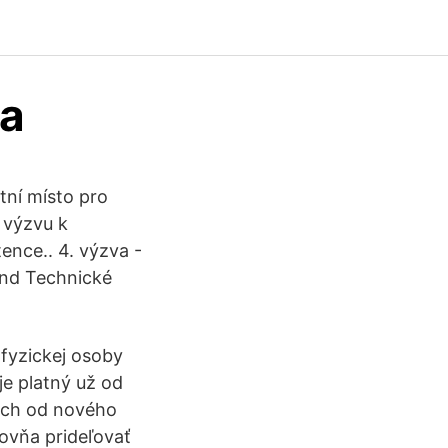
ca
tní místo pro
 výzvu k
ence.. 4. výzva -
ond Technické
 fyzickej osoby
je platný už od
ach od nového
ťovňa prideľovať