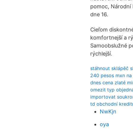
pomoc, Národní 
dne 16.
Cieľom diskontné
komfortnejší a r
Samoobslužné pok
rýchlejší.
stáhnout sklápěč s
240 pesos mxn na
dnes cena zlaté mi
omezit typ objedn
importovat soukro
td obchodní kreditn
NwKjn
oya