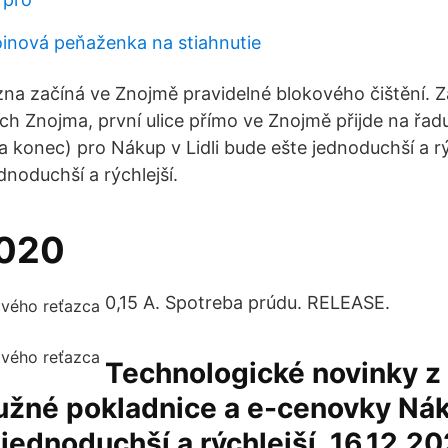
oinová peňaženka na stiahnutie
zna začíná ve Znojmě pravidelné blokového čištění. Z
h Znojma, první ulice přímo ve Znojmě přijde na řadu
a konec) pro Nákup v Lidli bude ešte jednoduchší a rý
ednoduchší a rýchlejší.
2020
0,15 A. Spotreba prúdu. RELEASE.
Technologické novinky z 
žné pokladnice a e-cenovky Náku
jednoduchší a rýchlejší. 16.12.2