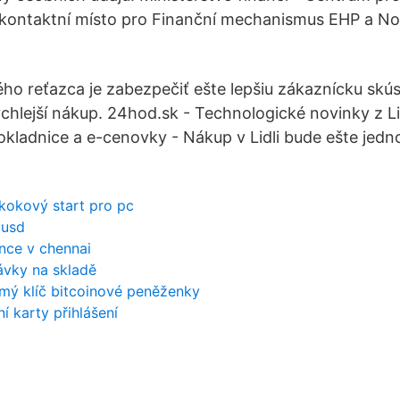
kontaktní místo pro Finanční mechanismus EHP a No
ho reťazca je zabezpečiť ešte lepšiu zákaznícku skú
ýchlejší nákup. 24hod.sk - Technologické novinky z Li
ladnice a e-cenovky - Nákup v Lidli bude ešte jedn
kokový start pro pc
 usd
nce v chennai
ávky na skladě
mý klíč bitcoinové peněženky
í karty přihlášení