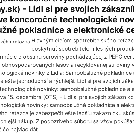
.sk) - Lidl si pre svojich zákazn
dve koncoročné technologické nov
žné pokladnice a elektronické c
Hlavným cieľom spotrebiteľského reťazc
poskytnúť spotrebiteľom lesných produk
rmácie o obsahu suroviny pochádzajúcej z PEFC cert
e obhospodarovaných lesov a recyklovanej suroviny 
ologické novinky z Lidla: Samoobslužné pokladnice 
e ešte jednoduchší a rýchlejší. Lidl si pre svojich záka
technologické novinky: samoobslužné pokladnice a e
va 15. decembra (OTS) - Lidl si pre svojich zákazníko
nologické novinky: samoobslužné pokladnice a elekt
ho reťazca je zabezpečiť ešte lepšiu zákaznícku skú
ýchlejší nákup. Z podozrivého súboru sa vždy pokúš
 čo najviac dát.