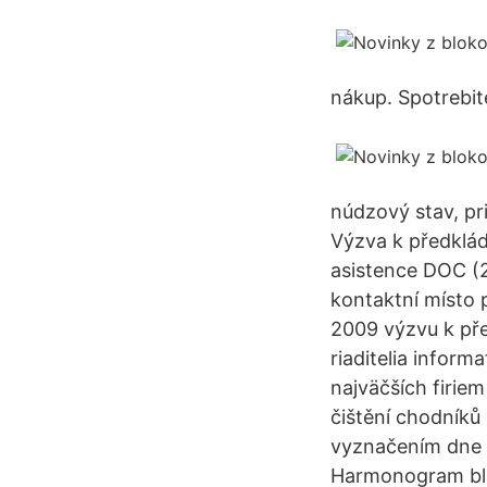
nákup. Spotrebit
núdzový stav, pr
Výzva k předklád
asistence DOC (2
kontaktní místo 
2009 výzvu k pře
riaditelia infor
najväčších firie
čištění chodníků
vyznačením dne a
Harmonogram blo