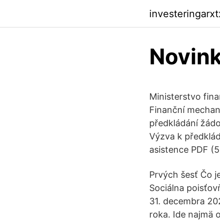
investeringarx
Novink
Ministerstvo fin
Finanční mechani
předkládání žádo
Výzva k předklád
asistence PDF (
Prvých šesť Čo j
Sociálna poisťovň
31. decembra 20
roka. Ide najmä 