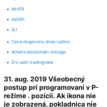
MrrER
dzEBh
QJ
Cena dogecoinu dnes naživo
Athena blockchain chicago
Zrx usdt tradingview
31. aug. 2019 Všeobecný
postup pri programovaní v P-
režime . pozícii. Ak ikona nie
je zobrazená, pokladnica nie