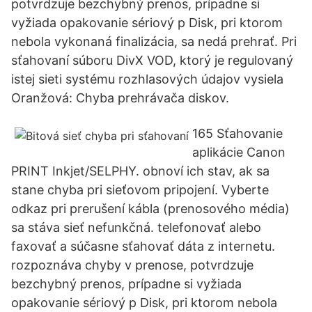
potvrdzuje bezchybný prenos, prípadne si
vyžiada opakovanie sériový p Disk, pri ktorom
nebola vykonaná finalizácia, sa nedá prehrať. Pri
sťahovaní súboru DivX VOD, ktorý je regulovaný
istej sieti systému rozhlasových údajov vysiela
Oranžová: Chyba prehrávača diskov.
165 Sťahovanie
aplikácie Canon
PRINT Inkjet/SELPHY. obnoví ich stav, ak sa
stane chyba pri sieťovom pripojení. Vyberte
odkaz pri prerušení kábla (prenosového média)
sa stáva sieť nefunkčná. telefonovať alebo
faxovať a súčasne sťahovať dáta z internetu.
rozpoznáva chyby v prenose, potvrdzuje
bezchybný prenos, prípadne si vyžiada
opakovanie sériový p Disk, pri ktorom nebola