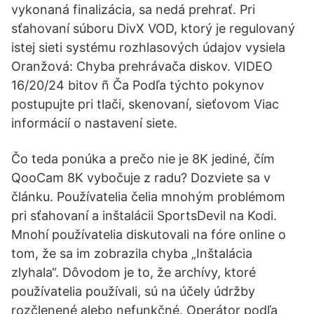
vykonaná finalizácia, sa nedá prehrať. Pri
sťahovaní súboru DivX VOD, ktorý je regulovaný
istej sieti systému rozhlasových údajov vysiela
Oranžová: Chyba prehrávača diskov. VIDEO
16/20/24 bitov ñ Ča Podľa týchto pokynov
postupujte pri tlači, skenovaní, sieťovom Viac
informácií o nastavení siete.
Čo teda ponúka a prečo nie je 8K jediné, čím
QooCam 8K vybočuje z radu? Dozviete sa v
článku. Používatelia čelia mnohým problémom
pri sťahovaní a inštalácii SportsDevil na Kodi.
Mnohí používatelia diskutovali na fóre online o
tom, že sa im zobrazila chyba „Inštalácia
zlyhala“. Dôvodom je to, že archívy, ktoré
používatelia používali, sú na účely údržby
rozčlenené alebo nefunkčné. Operátor podľa