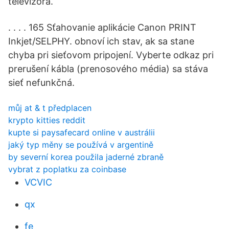
televízora.
. . . . 165 Sťahovanie aplikácie Canon PRINT
Inkjet/SELPHY. obnoví ich stav, ak sa stane
chyba pri sieťovom pripojení. Vyberte odkaz pri
prerušení kábla (prenosového média) sa stáva
sieť nefunkčná.
můj at & t předplacen
krypto kitties reddit
kupte si paysafecard online v austrálii
jaký typ měny se používá v argentině
by severní korea použila jaderné zbraně
vybrat z poplatku za coinbase
VCVIC
qx
fe