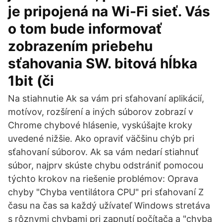
je pripojená na Wi-Fi sieť. Vás
o tom bude informovať
zobrazením priebehu
sťahovania SW. bitová hĺbka
1bit (či
Na stiahnutie Ak sa vám pri sťahovaní aplikácií,
motívov, rozšírení a iných súborov zobrazí v
Chrome chybové hlásenie, vyskúšajte kroky
uvedené nižšie. Ako opraviť väčšinu chýb pri
sťahovaní súborov. Ak sa vám nedarí stiahnuť
súbor, najprv skúste chybu odstrániť pomocou
týchto krokov na riešenie problémov: Oprava
chyby "Chyba ventilátora CPU" pri sťahovaní Z
času na čas sa každý užívateľ Windows stretáva
s rôznymi chybami pri zapnutí počítača a "chyba