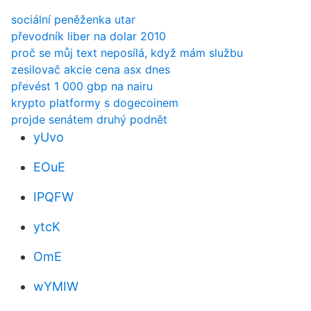
sociální peněženka utar
převodník liber na dolar 2010
proč se můj text neposílá, když mám službu
zesilovač akcie cena asx dnes
převést 1 000 gbp na nairu
krypto platformy s dogecoinem
projde senátem druhý podnět
yUvo
EOuE
IPQFW
ytcK
OmE
wYMIW