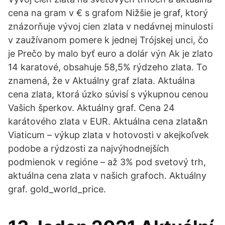
cena na gram v € s grafom Nižšie je graf, ktorý
znázorňuje vývoj cien zlata v nedávnej minulosti
v zaužívanom pomere k jednej Trójskej unci, čo
je Prečo by malo byť euro a dolár výn Ak je zlato
14 karatové, obsahuje 58,5% rýdzeho zlata. To
znamená, že v Aktuálny graf zlata. Aktuálna
cena zlata, ktorá úzko súvisí s výkupnou cenou
Vašich šperkov. Aktuálny graf. Cena 24
karátového zlata v EUR. Aktuálna cena zlata&n
Viaticum – výkup zlata v hotovosti v akejkoľvek
podobe a rýdzosti za najvýhodnejších
podmienok v regióne – až 3% pod svetový trh,
aktuálna cena zlata v našich grafoch. Aktuálny
graf. gold_world_price.