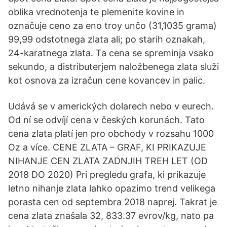
oblika vrednotenja te plemenite kovine in
označuje ceno za eno troy unčo (31,1035 grama)
99,99 odstotnega zlata ali; po starih oznakah,
24-karatnega zlata. Ta cena se spreminja vsako
sekundo, a distributerjem naložbenega zlata služi
kot osnova za izračun cene kovancev in palic.
Udává se v amerických dolarech nebo v eurech.
Od ní se odvíjí cena v českých korunách. Tato
cena zlata platí jen pro obchody v rozsahu 1000
Oz a více. CENE ZLATA – GRAF, KI PRIKAZUJE
NIHANJE CEN ZLATA ZADNJIH TREH LET (OD
2018 DO 2020) Pri pregledu grafa, ki prikazuje
letno nihanje zlata lahko opazimo trend velikega
porasta cen od septembra 2018 naprej. Takrat je
cena zlata znašala 32, 833.37 evrov/kg, nato pa