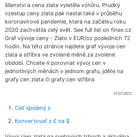
šílenství a cena zlata vyletěla vzhůru. Prudký
vzestup ceny zlata pak nastal také v průběhu
koronavirové pandemie, která na začátku roku
2020 zachvátila celý svět. See full list on finex.cz
Graf vývoje ceny - Zlato v EUR/oz posledních 72
hodin. Na této stránce najdete graf vývoje cen
zlata a stříbra ve zvolené měně za zvolené
období. Chcete-li porovnat vývoj cen v
jednotlivých měnách v jednom grafu, jděte na
grafy cen zlata či grafy cen stříbra.
27.07.2021
Cieľ spojený s
Konvertovať z £ na $
Vývoj cien zlata na svetových trhoch a aktuálna