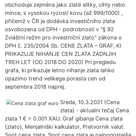
obchoduje zejména jako zlaté slitky, cihly nebo
mince, s vysokou ryzostí kovu (až 999/1000) ,
přičemž v ČR je dodávka investičního zlata
osvobozena od DPH - podrobnosti v "§ 92
Zvláštní režim pro investniční zlato" zákona o
DPH č. 235/2004 Sb. CENE ZLATA – GRAF, KI
PRIKAZUJE NIHANJE CEN ZLATA ZADNJIH
TREH LET (OD 2018 DO 2020) Pri pregledu
grafa, ki prikazuje letno nihanje zlata lahko
opazimo trend velikega porasta cen od
septembra 2018 naprej.
Sreda, 10.3.2021 (Cena
zlata) - aktualni tečaj Cena
zlata 1 € = 0.001 XAU. Graf gibanja Cena zlata
(zlato), Menjalniški kalkulator, Pretvornik valut.
Spot cena zlata. Spot cena zlata je najpogostejša