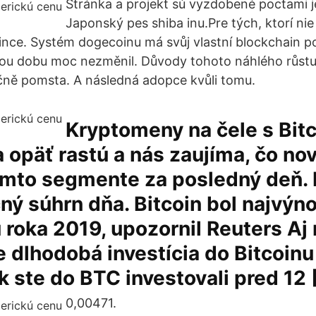
Stránka a projekt sú vyzdobené poctami j
Japonský pes shiba inu.Pre tých, ktorí ni
ce. Systém dogecoinu má svůj vlastní blockchain p
kou dobu moc nezměnil. Důvody tohoto náhlého růstu
čně pomsta. A následná adopce kvůli tomu.
Kryptomeny na čele s Bit
 opäť rastú a nás zaujíma, čo no
tomto segmente za posledný deň.
ný súhrn dňa. Bitcoin bol najvýn
roka 2019, upozornil Reuters Aj
že dlhodobá investícia do Bitcoinu
k ste do BTC investovali pred 12 
0,00471.