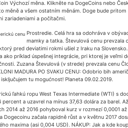
oin Výchozí měna. Klikněte na DogeCoins nebo Čes
éto měně a všem ostatním měnám. Doge bude pritom
i zariadeniami a počítačmi.
Prostredie. Celá hra sa odohráva v obýva
mamky a tatka. Števulová cenu prevzala 
torý pred deviatimi rokmi ušiel z Iraku na Slovensko
a ako príklad úspešnej integrácie, pri ktorej je veľmi 
čnosti. Zuzana Števulová (v strede) prevzala cenu Čl
LONI MADURA PO SVAKU CENU: Odobrio bih američk
 isključujem tu mogućnost! Planeta 09.02.2019.
ickú ľahkú ropu West Texas Intermediate (WTI) s do
6 percent a uzavrel na mínus 37,63 dolára za barel. A
ech 2014 až 2016 pohyboval kurz v rozmezí 0,0001 a
a Dogecoinu začala rapidně růst a v květnu 2017 dos
kého maxima (asi 0,004 USD). NÁKUP: Jak a kde koup