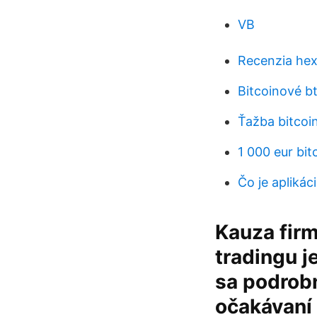
VB
Recenzia hex
Bitcoinové b
Ťažba bitcoi
1 000 eur bit
Čo je aplikáci
Kauza fir
tradingu j
sa podrobn
očakávaní 