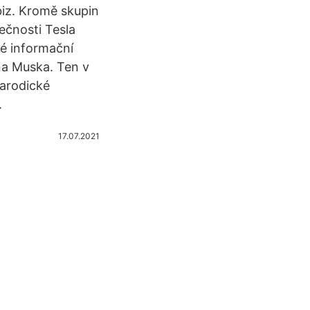
biz. Kromě skupin
ečnosti Tesla
é informační
ona Muska. Ten v
parodické
.
17.07.2021