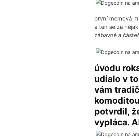
první memová min
a ten se za něja
zábavné a částe
úvodu roka
udialo v 
vám tradič
komoditou 
potvrdil, 
vypláca. A