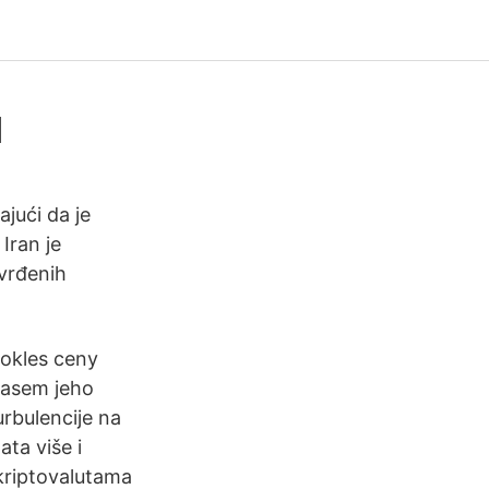
u
jući da je
Iran je
tvrđenih
okles ceny
časem jeho
urbulencije na
ata više i
kriptovalutama