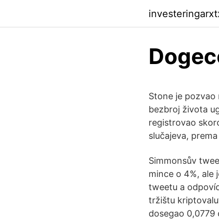
investeringarx
Dogeco
Stone je pozvao 
bezbroj života ug
registrovao skor
slučajeva, prema
Simmonsův tweet
mince o 4%, ale 
tweetu a odpovída
tržištu kriptoval
dosegao 0,0779 d