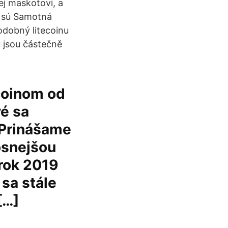
ej maskotovi, a
e sú Samotná
odobný litecoinu
 jsou částečně
coinom od
vé sa
 Prinášame
osnejšou
 rok 2019
 sa stále
[…]