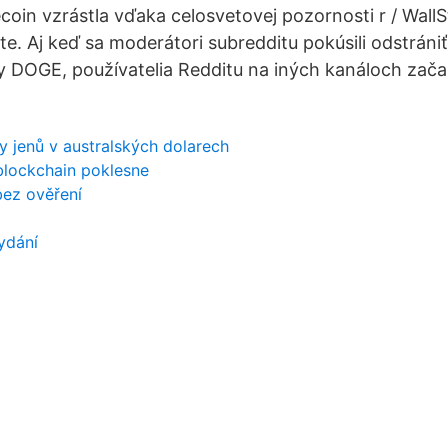
coin vzrástla vďaka celosvetovej pozornosti r / WallS
te. Aj keď sa moderátori subredditu pokúsili odstráni
DOGE, používatelia Redditu na iných kanáloch začal
dy jenů v australských dolarech
blockchain poklesne
bez ověření
ydání