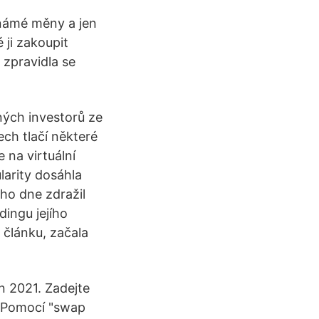
námé měny a jen
ji zakoupit
 zpravidla se
bných investorů ze
ech tlačí některé
e na virtuální
larity dosáhla
ho dne zdražil
ingu jejího
článku, začala
n 2021. Zadejte
. Pomocí "swap