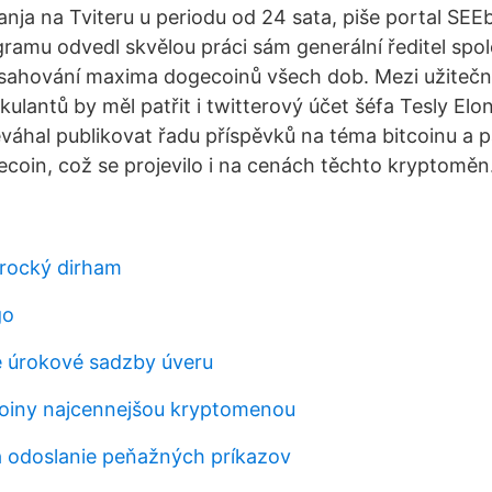
anja na Tviteru u periodu od 24 sata, piše portal SEE
gramu odvedl skvělou práci sám generální ředitel spol
osahování maxima dogecoinů všech dob. Mezi užitečn
kulantů by měl patřit i twitterový účet šéfa Tesly El
váhal publikovat řadu příspěvků na téma bitcoinu a 
oin, což se projevilo i na cenách těchto kryptoměn
arocký dirham
go
 úrokové sadzby úveru
coiny najcennejšou kryptomenou
á odoslanie peňažných príkazov