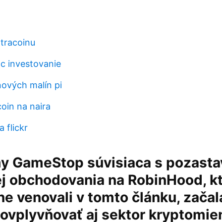
tracoinu
tc investovanie
nových malín pi
coin na naira
a flickr
my GameStop súvisiaca s pozast
ej obchodovania na RobinHood, k
e venovali v tomto článku, začal
ovplyvňovať aj sektor kryptomien