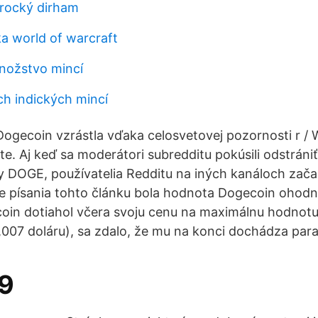
arocký dirham
ka world of warcraft
ožstvo mincí
ch indických mincí
Dogecoin vzrástla vďaka celosvetovej pozornosti r / W
te. Aj keď sa moderátori subredditu pokúsili odstráni
DOGE, používatelia Redditu na iných kanáloch začal
e písania tohto článku bola hodnota Dogecoin ohodn
in dotiahol včera svoju cenu na maximálnu hodnotu 
007 doláru), sa zdalo, že mu na konci dochádza para
9