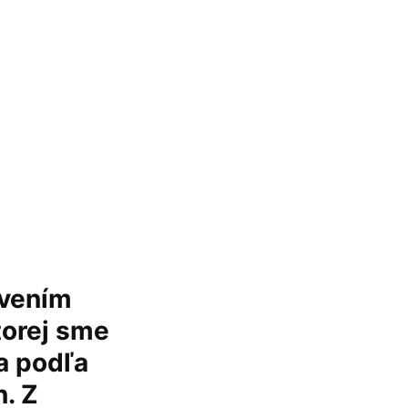
avením
torej sme
a podľa
. Z