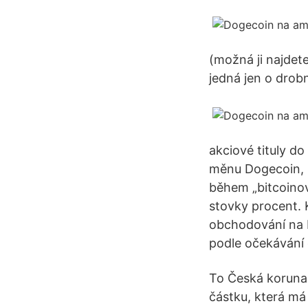
(možná ji najdet
jedná jen o drob
akciové tituly do
měnu Dogecoin, k
během „bitcoino
stovky procent. 
obchodování na R
podle očekávání 
To Česká koruna 
částku, která má