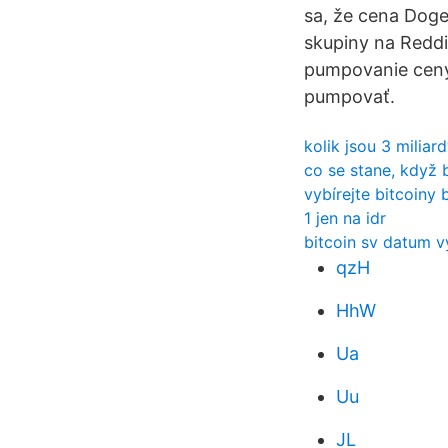
sa, že cena Doge
skupiny na Reddi
pumpovanie ceny 
pumpovať.
kolik jsou 3 miliar
co se stane, když 
vybírejte bitcoiny 
1 jen na idr
bitcoin sv datum v
qzH
HhW
Ua
Uu
JL