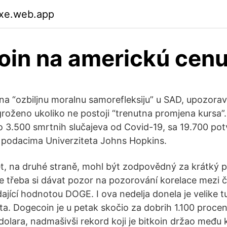
txe.web.app
in na americkú cen
na “ozbiljnu moralnu samorefleksiju” u SAD, upozorava
roženo ukoliko ne postoji “trenutna promjena kursa”. 
o 3.500 smrtnih slučajeva od Covid-19, sa 19.700 po
 podacima Univerziteta Johns Hopkins.
, na druhé straně, mohl být zodpovědný za krátký p
je třeba si dávat pozor na pozorování korelace mezi 
jící hodnotou DOGE. I ova nedelja donela je velike t
uta. Dogecoin je u petak skočio za dobrih 1.100 procen
olara, nadmašivši rekord koji je bitkoin držao među 