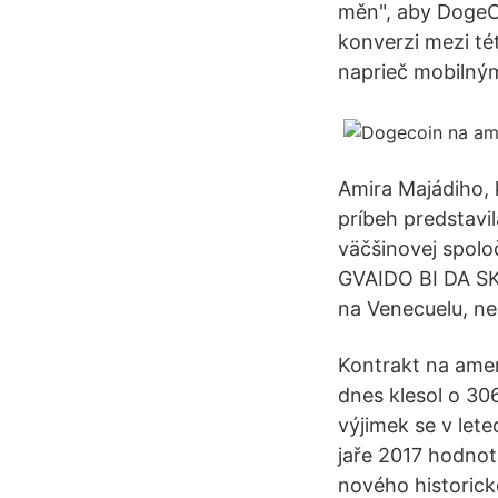
měn", aby DogeC
konverzi mezi t
naprieč mobilným
Amira Majádiho, k
príbeh predstavil
väčšinovej spolo
GVAIDO BI DA SK
na Venecuelu, ne
Kontrakt na amer
dnes klesol o 30
výjimek se v let
jaře 2017 hodnot
nového historic