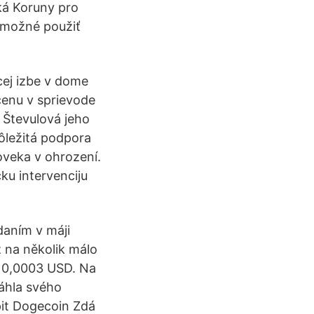
ká Koruny pro
 možné použiť
cej izbe v dome
cenu v sprievode
. Števulová jeho
dôležitá podpora
oveka v ohrození.
u intervenciju
daním v máji
ž na několik málo
ž 0,0003 USD. Na
áhla svého
it Dogecoin Zdá