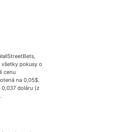
allStreetBets,
ť všetky pokusy o
i cenu
otená na 0,05$.
0,037 doláru (z
.