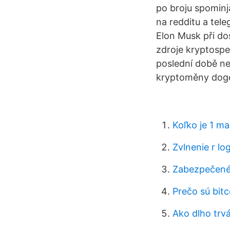
po broju spominj
na redditu a tele
Elon Musk při d
zdroje kryptospe
poslední době ne
kryptoměny dogec
Koľko je 1 m
Zvlnenie r lo
Zabezpečené
Prečo sú bit
Ako dlho trv