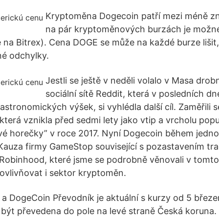
Kryptoměna Dogecoin patří mezi méně z
na pár kryptoměnových burzách je možné 
e na Bitrex). Cena DOGE se může na každé burze lišit,
né odchylky.
Jestli se ještě v neděli volalo v Masa dro
sociální sítě Reddit, která v posledních dn
 astronomických výšek, si vyhlédla další cíl. Zaměřili s
terá vznikla před sedmi lety jako vtip a vrcholu popu
vé horečky” v roce 2017. Nyní Dogecoin během jedno
Kauza firmy GameStop související s pozastavením trad
obinhood, které jsme se podrobně věnovali v tomto 
ovlivňovat i sektor kryptoměn.
a DogeCoin Převodník je aktuální s kurzy od 5 březe
 být převedena do pole na levé straně Česká koruna