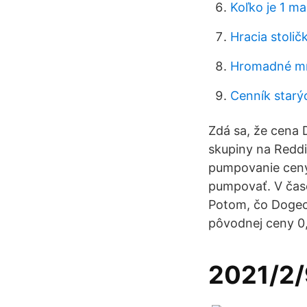
Koľko je 1 m
Hracia stolič
Hromadné mn
Cenník starý
Zdá sa, že cena 
skupiny na Reddi
pumpovanie ceny 
pumpovať. V čas
Potom, čo Dogeco
pôvodnej ceny 0,
2021/2/