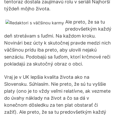
tentoraz dostala zaujímavú rolu v seriáli Najhorší
týždeň môjho života.
Ale preto, že sa tu
predovšetkým každý
deň stretávam s ľuďmi. Na každom kroku.
Novinári bez úcty k skutočnej pravde medzi nich
väčšinou prídu iba preto, aby ulovili nejakú
senzáciu. Podobajú sa ľuďom, ktorí krčmové reči
pokladajú za skutočný obraz o obci.
Vraj je v UK lepšia kvalita života ako na
Slovensku. Súhlasím. Nie preto, že sú tu vyššie
platy (ono je to vždy veľmi relatívne, ak vezmete
do úvahy náklady na život a čo sa dá v
konečnom dôsledku za ten plat obstarať či
zažiť). Ale preto, že sa tu predovšetkým každý