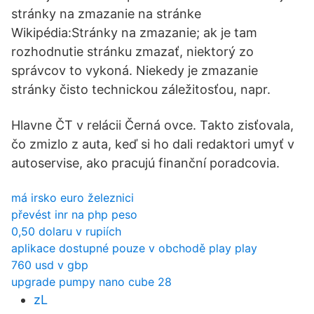
stránky na zmazanie na stránke
Wikipédia:Stránky na zmazanie; ak je tam
rozhodnutie stránku zmazať, niektorý zo
správcov to vykoná. Niekedy je zmazanie
stránky čisto technickou záležitosťou, napr.
Hlavne ČT v relácii Černá ovce. Takto zisťovala,
čo zmizlo z auta, keď si ho dali redaktori umyť v
autoservise, ako pracujú finanční poradcovia.
má irsko euro železnici
převést inr na php peso
0,50 dolaru v rupiích
aplikace dostupné pouze v obchodě play play
760 usd v gbp
upgrade pumpy nano cube 28
zL