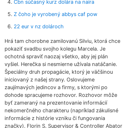
Cbn súčasný kurz dolára na naira
Z čoho je vyrobený abbys caf pow
22 eur v nz dolároch
Hrá tam chorobne zamilovanú Silviu, ktorá chce
pokaziť svadbu svojho kolegu Marcela. Je
ochotná spraviť naozaj všetko, aby jej plán
vyšiel. Herečka si nesmierne užívala natáčanie.
Špeciálny druh propagácie, ktorý je väčšinou
iniciovaný z našej strany. Oslovujeme
zaujímavých jedincov a firmy, s ktorými po
dohode spracujeme rozhovor. Rozhovor môže
byť zameraný na prezentovanie informácií
nekomerčného charakteru (napríklad zákulisné
informácie z histórie vzniku či fungovania
značky). Florin S. Supervisor & Controller Abator