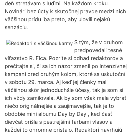
deň stretávam s ľuďmi. Na každom kroku.
Novinári bez úcty k skutočnej pravde medzi nich
väčšinou prídu iba preto, aby ulovili nejakú
senzáciu.
S tým, že v druhom
predpovedali tesné
víťazstvo R. Fica. Pozrite si odhad redaktorov a
prečítajte si, či sa ich názor zmenil po intenzívnej
kampani pred druhým kolom, ktoré sa uskutoční
v sobotu 29. marca. Aj keď jej členky mali
väčšinou skôr jednoduchšie účesy, tak ja som si
ich vždy zamilovala. Ak by som však mala vybrať
niečo originálnejšie a zaujímavejšie, tak je to
obdobie mini albumu Day by Day , keď časť
dievčat prišla s pestrejšími farbami vlasov a
každej to ohromne pristalo. Redaktori navrhujú