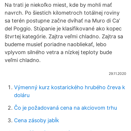
Na trati je niekoľko miest, kde by mohli mať
navrch. Po šiestich kilometroch totálnej roviny
sa terén postupne začne dvíhať na Muro di Ca’
del Poggio. Stúpanie je klasifikované ako kopec
štvrtej kategórie. Zajtra veľmi chladno. Zajtra sa
budeme musieť poriadne naobliekať, lebo
vplyvom silného vetra a nízkej teploty bude
veľmi chladno.
29.11.2020
Výmenný kurz kostarického hrubého čreva k
doláru
Čo je požadovaná cena na akciovom trhu
Cena zásoby jabĺk