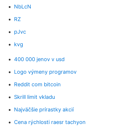
NbLcN
RZ
pJvc
kvg
400 000 jenov v usd
Logo výmeny programov
Reddit com bitcoin
Skrill limit vkladu
Najväčšie prírastky akcií
Cena rýchlosti raesr tachyon