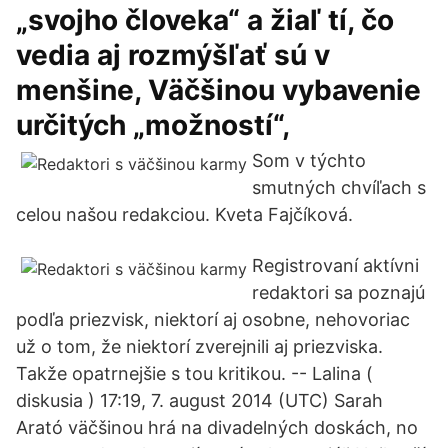
„svojho človeka“ a žiaľ tí, čo
vedia aj rozmýšľať sú v
menšine, Väčšinou vybavenie
určitých „možností“,
Som v týchto
smutných chvíľach s
celou našou redakciou. Kveta Fajčíková.
Registrovaní aktívni
redaktori sa poznajú
podľa priezvisk, niektorí aj osobne, nehovoriac
už o tom, že niektorí zverejnili aj priezviska.
Takže opatrnejšie s tou kritikou. -- Lalina (
diskusia ) 17:19, 7. august 2014 (UTC) Sarah
Arató väčšinou hrá na divadelných doskách, no