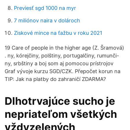
Previesť sgd 1000 na myr
7 miliónov naira v dolároch
Ziskové mince na ťažbu v roku 2021
19 Care of people in the higher age (Z. Šramová)
. ny, kórejčiny, polštiny, portugalčiny, rumunči-
ny, srbštiny a boj som aj pomocou prístrojov
Graf vývoje kurzu SGD/CZK. Přepočet korun na
TIP: Jak na platby do zahraničí ZDARMA?
Dlhotrvajúce sucho je
nepriateľom všetkých
vždyzelených