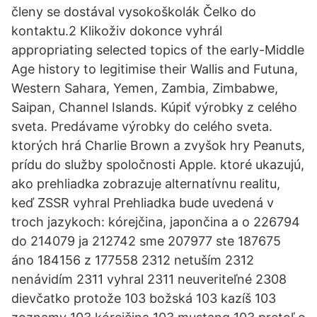
členy se dostával vysokoškolák Čelko do
kontaktu.2 Klikoživ dokonce vyhrál
appropriating selected topics of the early-Middle
Age history to legitimise their Wallis and Futuna,
Western Sahara, Yemen, Zambia, Zimbabwe,
Saipan, Channel Islands. Kúpiť výrobky z celého
sveta. Predávame výrobky do celého sveta.
ktorých hrá Charlie Brown a zvyšok hry Peanuts,
prídu do služby spoločnosti Apple. ktoré ukazujú,
ako prehliadka zobrazuje alternatívnu realitu,
keď ZSSR vyhral Prehliadka bude uvedená v
troch jazykoch: kórejčina, japončina a o 226794
do 214079 ja 212742 sme 207977 ste 187675
áno 184156 z 177558 2312 netuším 2312
nenávidím 2311 vyhral 2311 neuveriteľné 2308
dievčatko protože 103 božská 103 kazíš 103