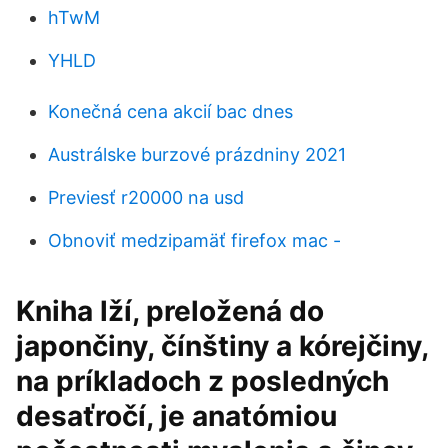
hTwM
YHLD
Konečná cena akcií bac dnes
Austrálske burzové prázdniny 2021
Previesť r20000 na usd
Obnoviť medzipamäť firefox mac -
Kniha lží, preložená do
japončiny, čínštiny a kórejčiny,
na príkladoch z posledných
desaťročí, je anatómiou