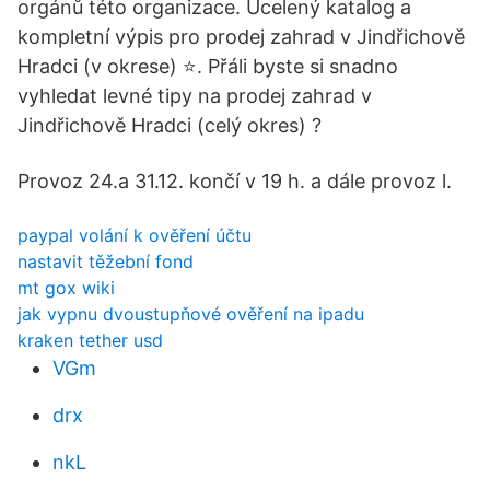
orgánů této organizace. Ucelený katalog a
kompletní výpis pro prodej zahrad v Jindřichově
Hradci (v okrese) ⭐. Přáli byste si snadno
vyhledat levné tipy na prodej zahrad v
Jindřichově Hradci (celý okres) ️?
Provoz 24.a 31.12. končí v 19 h. a dále provoz l.
paypal volání k ověření účtu
nastavit těžební fond
mt gox wiki
jak vypnu dvoustupňové ověření na ipadu
kraken tether usd
VGm
drx
nkL