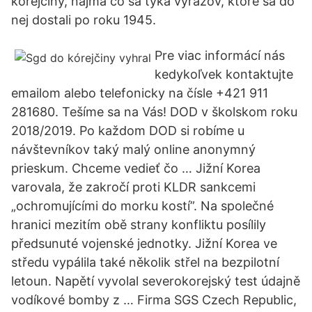
kórejčiny, najmä čo sa týka výrazov, ktoré sa do
nej dostali po roku 1945.
Pre viac informácí nás
kedykoľvek kontaktujte
emailom alebo telefonicky na čísle +421 911
281680. Tešíme sa na Vás! DOD v školskom roku
2018/2019. Po každom DOD si robíme u
návštevníkov taký malý online anonymný
prieskum. Chceme vedieť čo … Jižní Korea
varovala, že zakročí proti KLDR sankcemi
„ochromujícími do morku kostí”. Na společné
hranici mezitím obě strany konfliktu posílily
předsunuté vojenské jednotky. Jižní Korea ve
středu vypálila také několik střel na bezpilotní
letoun. Napětí vyvolal severokorejský test údajně
vodíkové bomby z … Firma SGS Czech Republic,