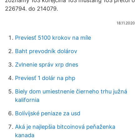
zoznamy 103 kórejčina 103 mustang 103 pretoľ o
226794. do 214079.
18.11.2020
Previesť 5100 krokov na míle
Baht prevodník dolárov
Zvlnenie správ xrp dnes
Previesť 1 dolár na php
Biely dom umiestnenie čierneho trhu južná
kalifornia
Bolívijské peniaze za usd
Aká je najlepšia bitcoinová peňaženka
kanada