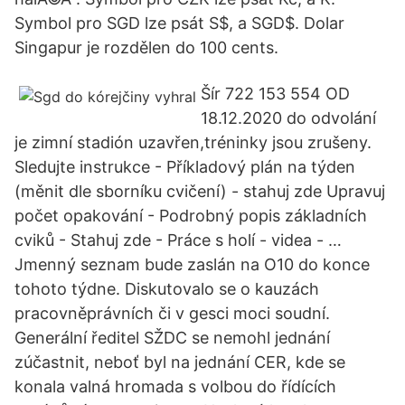
Symbol pro SGD lze psát S$, a SGD$. Dolar
Singapur je rozdělen do 100 cents.
Šír 722 153 554 OD
18.12.2020 do odvolání
je zimní stadión uzavřen,tréninky jsou zrušeny.
Sledujte instrukce - Příkladový plán na týden
(měnit dle sborníku cvičení) - stahuj zde Upravuj
počet opakování - Podrobný popis základních
cviků - Stahuj zde - Práce s holí - videa - …
Jmenný seznam bude zaslán na O10 do konce
tohoto týdne. Diskutovalo se o kauzách
pracovněprávních či v gesci moci soudní.
Generální ředitel SŽDC se nemohl jednání
zúčastnit, neboť byl na jednání CER, kde se
konala valná hromada s volbou do řídících