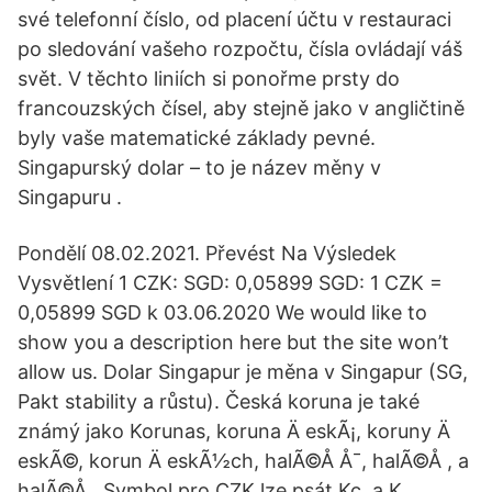
své telefonní číslo, od placení účtu v restauraci
po sledování vašeho rozpočtu, čísla ovládají váš
svět. V těchto liniích si ponořme prsty do
francouzských čísel, aby stejně jako v angličtině
byly vaše matematické základy pevné.
Singapurský dolar – to je název měny v
Singapuru .
Pondělí 08.02.2021. Převést Na Výsledek
Vysvětlení 1 CZK: SGD: 0,05899 SGD: 1 CZK =
0,05899 SGD k 03.06.2020 We would like to
show you a description here but the site won’t
allow us. Dolar Singapur je měna v Singapur (SG,
Pakt stability a růstu). Česká koruna je také
známý jako Korunas, koruna Ä eskÃ¡, koruny Ä
eskÃ©, korun Ä eskÃ½ch, halÃ©Å Å¯, halÃ©Å , a
halÃ©Å . Symbol pro CZK lze psát Kc, a K.