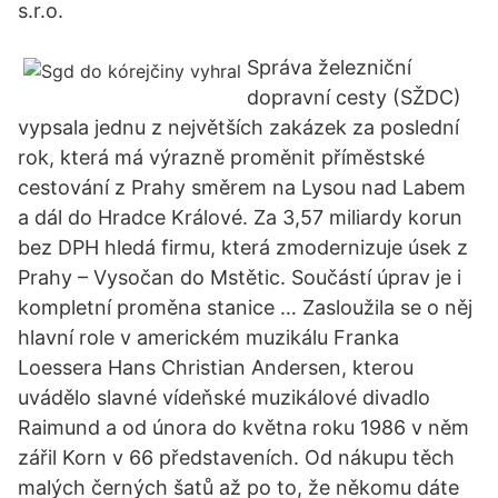
s.r.o.
Správa železniční
dopravní cesty (SŽDC)
vypsala jednu z největších zakázek za poslední
rok, která má výrazně proměnit příměstské
cestování z Prahy směrem na Lysou nad Labem
a dál do Hradce Králové. Za 3,57 miliardy korun
bez DPH hledá firmu, která zmodernizuje úsek z
Prahy – Vysočan do Mstětic. Součástí úprav je i
kompletní proměna stanice … Zasloužila se o něj
hlavní role v americkém muzikálu Franka
Loessera Hans Christian Andersen, kterou
uvádělo slavné vídeňské muzikálové divadlo
Raimund a od února do května roku 1986 v něm
zářil Korn v 66 představeních. Od nákupu těch
malých černých šatů až po to, že někomu dáte